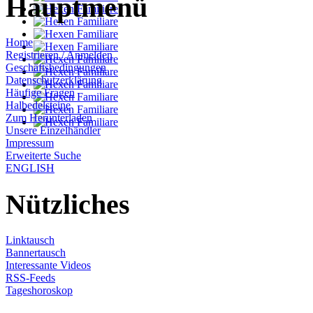
Hauptmenü
Home
Registrieren / Anmelden
Geschäftsbedingungen
Datenschutzerklärung
Häufige Fragen
Halbedelsteine
Zum Herunterladen
Unsere Einzelhändler
Impressum
Erweiterte Suche
ENGLISH
Nützliches
Linktausch
Bannertausch
Interessante Videos
RSS-Feeds
Tageshoroskop