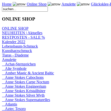
Home
Online Shop
Amulette
Glücksklee-
ONLINE SHOP
ONLINE SHOP
NEUHEITEN | Aktuelles
RESTPOSTEN - SALE %
Kalender 2022
Lebensbaum-Schmuck
Kunstharzschmuck
Tiaras - Diademe
Amulette
Achat-Sternzeichen
Alte Symbole
Amber Magic & Ancient Baltic
Anne Stokes Cabochons
Anne Stokes Carpe Noctum
Anne Stokes Engineerium
Anne Stokes Kristallhüter
Anne Stokes Silver Myth
Anne Stokes Supernaturelles
Atlantis
Aztec Tesoro