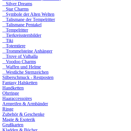
Silver Dreams
Star Charms
Symbole der Alten Welten
Talismane der Tempelritter
Talismane Pentakel
Tempelritter
Tierkreissternbilder
Tiki
Totemtiere
Trommelsteine Anhänger
Trove of Valhalla
Voodoo Charms
Waffen und Helme
Westliche Sternzeichen
Silberschmuck - Restposten
Fantasy Halsketten
Handketten
Ohrringe
Haaraccessoires
Armreifen & Armbänder
Ringe
Zubehör & Geschenke
Magie & Esoterik
Grußkarten
Kladden & Bücher