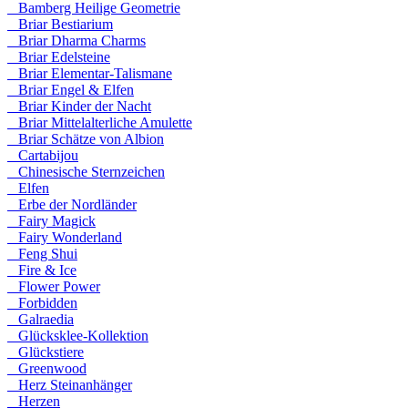
Bamberg Heilige Geometrie
Briar Bestiarium
Briar Dharma Charms
Briar Edelsteine
Briar Elementar-Talismane
Briar Engel & Elfen
Briar Kinder der Nacht
Briar Mittelalterliche Amulette
Briar Schätze von Albion
Cartabijou
Chinesische Sternzeichen
Elfen
Erbe der Nordländer
Fairy Magick
Fairy Wonderland
Feng Shui
Fire & Ice
Flower Power
Forbidden
Galraedia
Glücksklee-Kollektion
Glückstiere
Greenwood
Herz Steinanhänger
Herzen