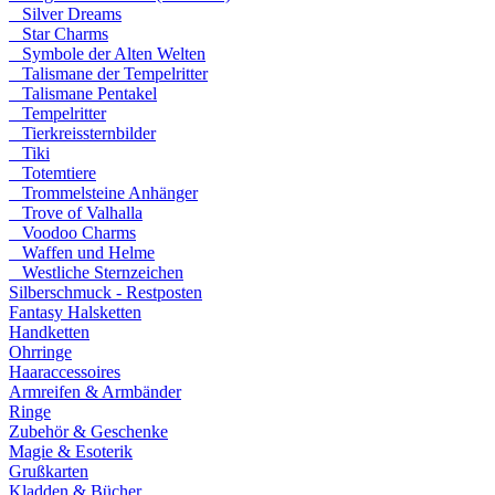
Silver Dreams
Star Charms
Symbole der Alten Welten
Talismane der Tempelritter
Talismane Pentakel
Tempelritter
Tierkreissternbilder
Tiki
Totemtiere
Trommelsteine Anhänger
Trove of Valhalla
Voodoo Charms
Waffen und Helme
Westliche Sternzeichen
Silberschmuck - Restposten
Fantasy Halsketten
Handketten
Ohrringe
Haaraccessoires
Armreifen & Armbänder
Ringe
Zubehör & Geschenke
Magie & Esoterik
Grußkarten
Kladden & Bücher