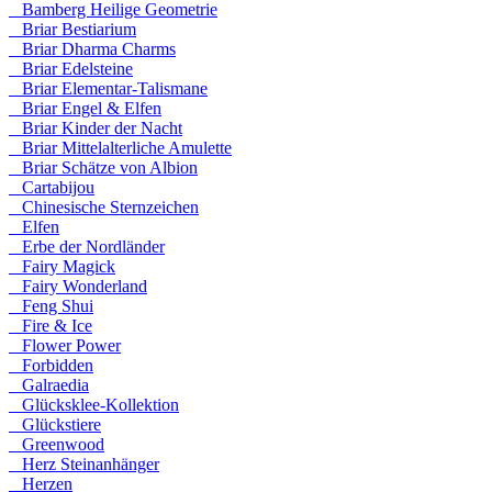
Bamberg Heilige Geometrie
Briar Bestiarium
Briar Dharma Charms
Briar Edelsteine
Briar Elementar-Talismane
Briar Engel & Elfen
Briar Kinder der Nacht
Briar Mittelalterliche Amulette
Briar Schätze von Albion
Cartabijou
Chinesische Sternzeichen
Elfen
Erbe der Nordländer
Fairy Magick
Fairy Wonderland
Feng Shui
Fire & Ice
Flower Power
Forbidden
Galraedia
Glücksklee-Kollektion
Glückstiere
Greenwood
Herz Steinanhänger
Herzen