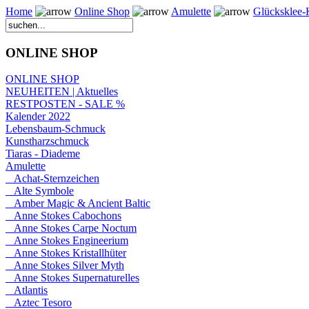
Home
Online Shop
Amulette
Glücksklee-
ONLINE SHOP
ONLINE SHOP
NEUHEITEN | Aktuelles
RESTPOSTEN - SALE %
Kalender 2022
Lebensbaum-Schmuck
Kunstharzschmuck
Tiaras - Diademe
Amulette
Achat-Sternzeichen
Alte Symbole
Amber Magic & Ancient Baltic
Anne Stokes Cabochons
Anne Stokes Carpe Noctum
Anne Stokes Engineerium
Anne Stokes Kristallhüter
Anne Stokes Silver Myth
Anne Stokes Supernaturelles
Atlantis
Aztec Tesoro