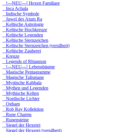
!---NEU---! Hexen Familiare
Inca Achala
Indische Symbole
Juwel des Atum Ra
Keltische Astrologie
Keltische Hochkreuze
Keltische Legenden
Keltische Sternzeichen
Keltische Sternzeichen (versilbert)
Keltische Zauberei
Kreuze
Legends of Rhiannon
!---NEU---! Lebensbäume
Magische Pentagramme
Magische Talismane
Mystische Kabbala
Mythen und Legenden
Mythische Kelten
Nordische Lichter
Ogham
Rob Ray Kollektion
Rune Charms
Runensteine
Siegel der Hexerei
Siegel der Hexerei (versilbert)