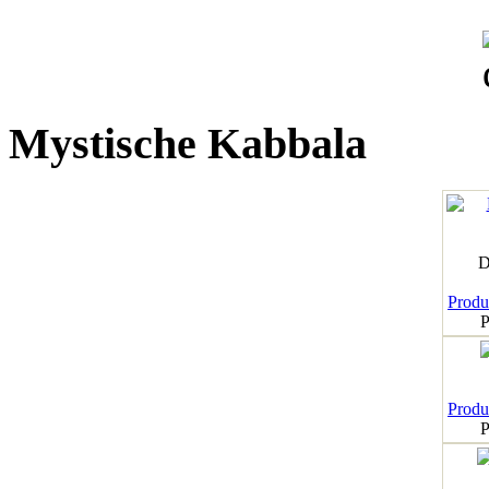
Mystische Kabbala
D
Produk
P
Produk
P