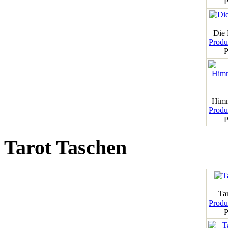
P
Die
Produk
P
Himm
Produk
P
Tarot Taschen
Tar
Produk
P