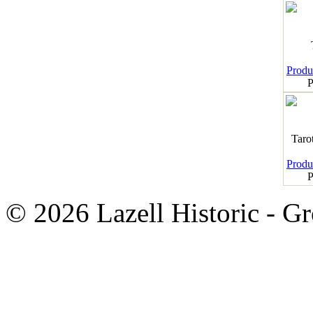
Produk
P
Taro
Produk
P
© 2026 Lazell Historic - G