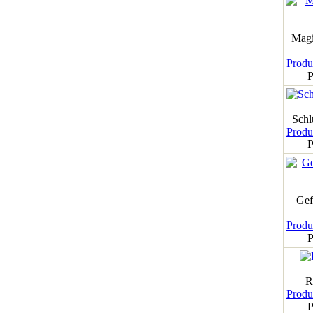
Magi
Produk
P
Schl
Produk
P
Gef
Produk
P
R
Produk
P