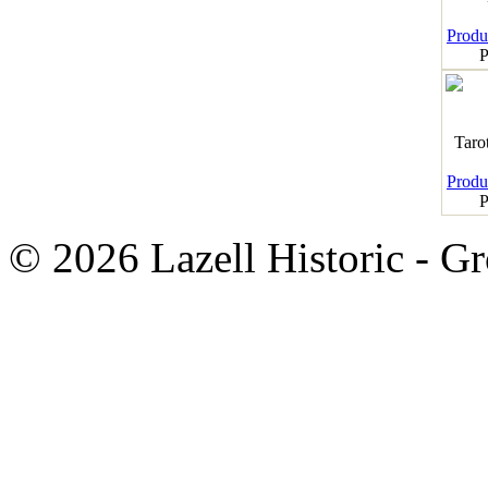
Produk
P
Taro
Produk
P
© 2026 Lazell Historic - G