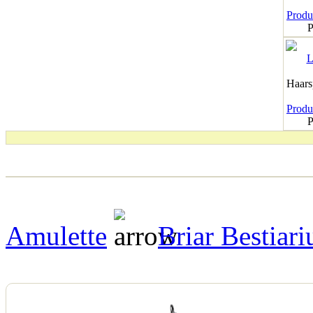
Produk
P
Haar
Produk
P
Amulette
Briar Bestiar