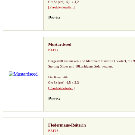
Größe (cm): 5,1 x 4,2
[Produktdetails...]
Preis:
Mustardseed
BAF02
Hergestellt aus nickel- und bleifreiem Hartzinn (Pewter), mit 
Sterling Silber und 18karätigem Gold verziert.
Für Kreativität
Größe (cm): 4,5 x 3,3
[Produktdetails...]
Preis:
Fledermaus-Reiterin
BAF03