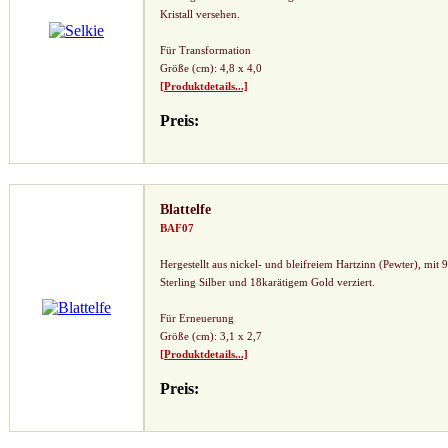
Kristall versehen.
Für Transformation
Größe (cm): 4,8 x 4,0
[Produktdetails...]
Preis:
Blattelfe
BAF07
Hergestellt aus nickel- und bleifreiem Hartzinn (Pewter), mit 
Sterling Silber und 18karätigem Gold verziert.
Für Erneuerung
Größe (cm): 3,1 x 2,7
[Produktdetails...]
Preis: