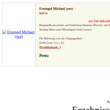
Erzengel Michael (oos)
BAF16
zur Zeit nicht lie
Hergestellt aus nickel- und bleifreiem Hartzinn (Pewter), mit 
Sterling Silber und 18karätigem Gold verziert.
Für Befreiung von der Vergangenheit
Größe (cm): 4,2 x 4,5
[Produktdetails...]
Preis:
A
Ergebniss