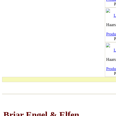
P
Haar
Produk
P
Haar
Produk
P
Briar Engel & Elfen