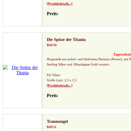
[Produktdetails...]
Preis:
Die Spitze der Titania
BAF10
Tagesrabat
Hergestellt aus nickel- und bleifreiem Hartzinn (Pewter), mit 
Sterling Silber und 18karätigem Gold verziert.
Für Glanz
Größe (cm): 2,3 x 2,5
[Produktdetails...]
Preis:
Traumengel
BAF11