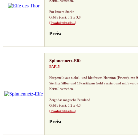
Kristall versehen.
Für Innere Stärke
Größe (cm): 3,2 x 3,0
[Produktdetails...]
Preis:
Spinnennetz-Elfe
BAF15
Hergestellt aus nickel- und bleifreiem Hartzinn (Pewter), mit 
Sterling Silber und 18karätigem Gold verziert und mit Swarov
Kristall versehen.
Zeigt das magische Feenland
Größe (cm): 3,2 x 4,3
[Produktdetails...]
Preis: