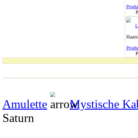
Produk
P
Haar
Produk
P
Amulette
Mystische Ka
Saturn