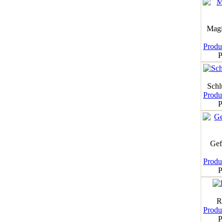
Magi
Produk
P
Schl
Produk
P
Gef
Produk
P
R
Produk
P