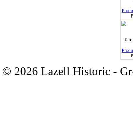
Produk
P
Taro
Produk
P
© 2026 Lazell Historic - G