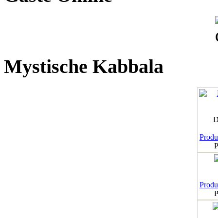
Mystische Kabbala
D
Produk
P
Produk
P