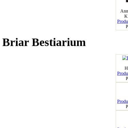
Ann
K
Produk
P
Briar Bestiarium
H
Produk
P
Produk
P