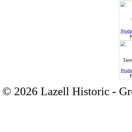
Produk
P
Taro
Produk
P
© 2026 Lazell Historic - G