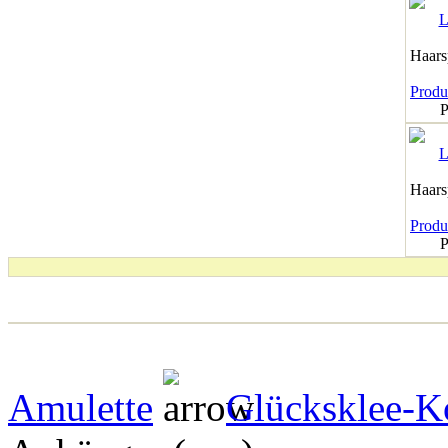
Haar
Produk
P
Haar
Produk
P
Amulette
Glücksklee-Ko