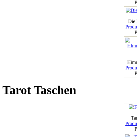
P
Die
Produk
P
Himm
Produk
P
Tarot Taschen
Tar
Produk
P