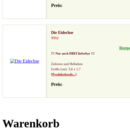
Preis:
Die Eidechse
TT12
Restp
!!! Nur noch DREI lieferbar !!!
Zuhören und Hellsehen
Größe (cm): 3,6 x 1,7
[Produktdetails...]
Preis:
Warenkorb