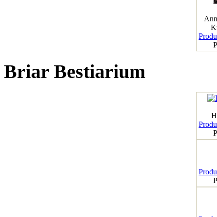
Ann
K
Produk
P
Briar Bestiarium
H
Produk
P
Produk
P