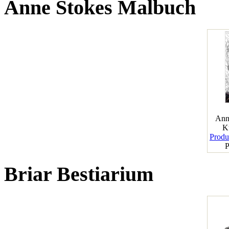
Anne Stokes Malbuch
Ann
K
Produk
P
Briar Bestiarium