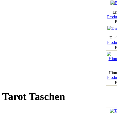
Er
Produk
P
Die
Produk
P
Himm
Produk
P
Tarot Taschen