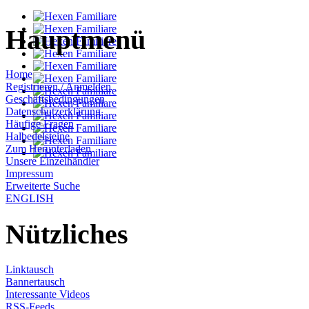
Hauptmenü
Home
Registrieren / Anmelden
Geschäftsbedingungen
Datenschutzerklärung
Häufige Fragen
Halbedelsteine
Zum Herunterladen
Unsere Einzelhändler
Impressum
Erweiterte Suche
ENGLISH
Nützliches
Linktausch
Bannertausch
Interessante Videos
RSS-Feeds