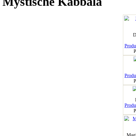
Mystische Kabbala
D
Produk
P
Produk
P
Produk
P
Magi