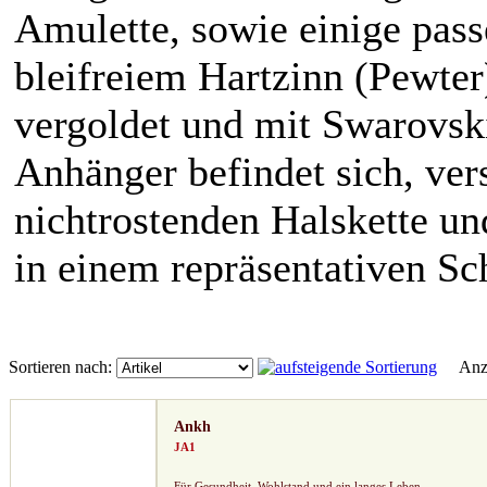
Amulette, sowie einige pass
bleifreiem Hartzinn (Pewter) h
vergoldet und mit Swarovski 
Anhänger befindet sich, ver
nichtrostenden Halskette u
in einem repräsentativen S
Sortieren nach:
Anze
Ankh
JA1
Für Gesundheit, Wohlstand und ein langes Leben