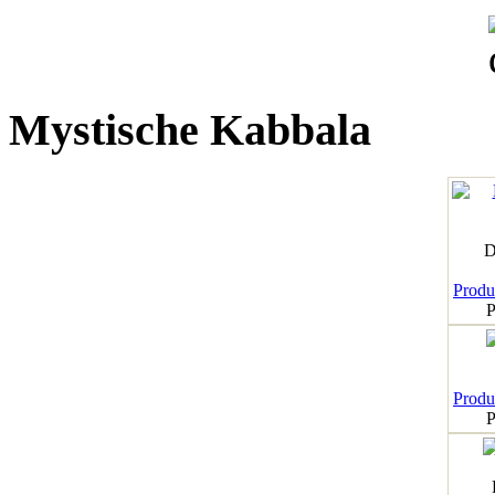
Mystische Kabbala
D
Produk
P
Produk
P