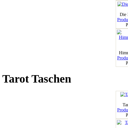
Die
Produk
P
Himm
Produk
P
Tarot Taschen
Tar
Produk
P