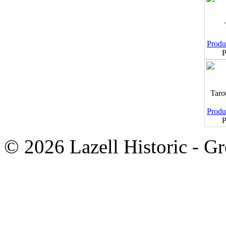
Produk
P
Taro
Produk
P
© 2026 Lazell Historic - G