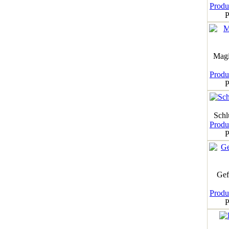
Produk
P
Magi
Produk
P
Schl
Produk
P
Gef
Produk
P