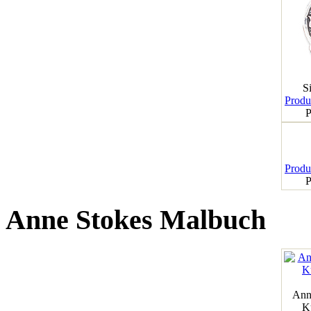
S
Produk
P
Produk
P
Anne Stokes Malbuch
Ann
K