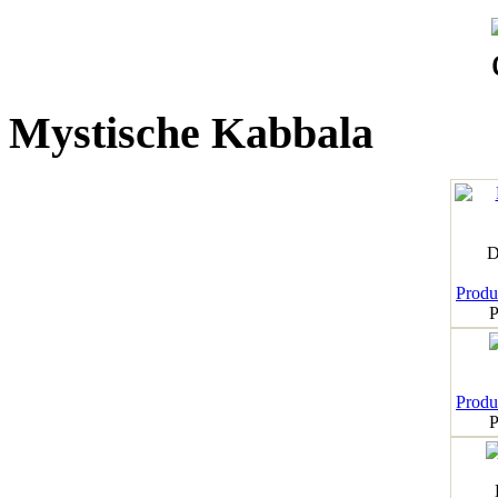
Mystische Kabbala
D
Produk
P
Produk
P