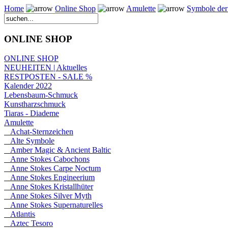
Home
Online Shop
Amulette
Symbole der
ONLINE SHOP
ONLINE SHOP
NEUHEITEN | Aktuelles
RESTPOSTEN - SALE %
Kalender 2022
Lebensbaum-Schmuck
Kunstharzschmuck
Tiaras - Diademe
Amulette
Achat-Sternzeichen
Alte Symbole
Amber Magic & Ancient Baltic
Anne Stokes Cabochons
Anne Stokes Carpe Noctum
Anne Stokes Engineerium
Anne Stokes Kristallhüter
Anne Stokes Silver Myth
Anne Stokes Supernaturelles
Atlantis
Aztec Tesoro