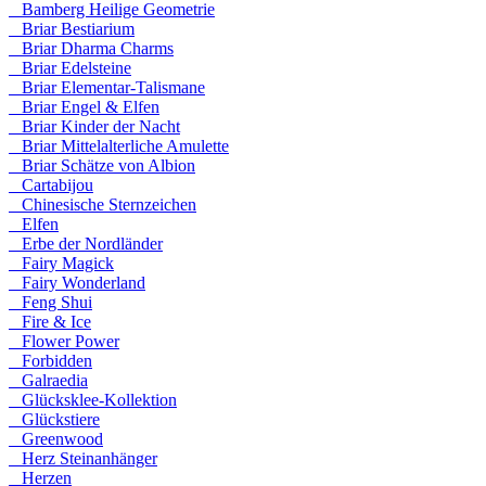
Bamberg Heilige Geometrie
Briar Bestiarium
Briar Dharma Charms
Briar Edelsteine
Briar Elementar-Talismane
Briar Engel & Elfen
Briar Kinder der Nacht
Briar Mittelalterliche Amulette
Briar Schätze von Albion
Cartabijou
Chinesische Sternzeichen
Elfen
Erbe der Nordländer
Fairy Magick
Fairy Wonderland
Feng Shui
Fire & Ice
Flower Power
Forbidden
Galraedia
Glücksklee-Kollektion
Glückstiere
Greenwood
Herz Steinanhänger
Herzen