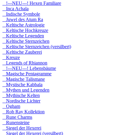
!---NEU---! Hexen Familiare
Inca Achala
Indische Symbole
Juwel des Atum Ra
Keltische Astrologie
Keltische Hochkreuze
Keltische Legenden
Keltische Sternzeichen
Keltische Sternzeichen (versilbert)
Keltische Zauberei
Kreuze
Legends of Rhiannon
!---NEU---! Lebensbäume
Magische Pentagramme
Magische Talismane
Mystische Kabbala
Mythen und Legenden
Mythische Kelten
Nordische Lichter
Ogham
Rob Ray Kollektion
Rune Charms
Runensteine
Siegel der Hexerei
Siegel der Hexerei (versilbert)