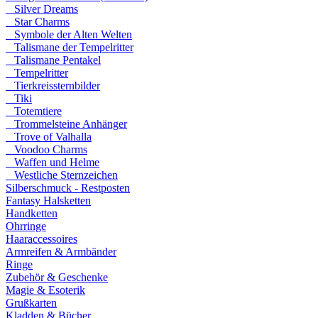
Silver Dreams
Star Charms
Symbole der Alten Welten
Talismane der Tempelritter
Talismane Pentakel
Tempelritter
Tierkreissternbilder
Tiki
Totemtiere
Trommelsteine Anhänger
Trove of Valhalla
Voodoo Charms
Waffen und Helme
Westliche Sternzeichen
Silberschmuck - Restposten
Fantasy Halsketten
Handketten
Ohrringe
Haaraccessoires
Armreifen & Armbänder
Ringe
Zubehör & Geschenke
Magie & Esoterik
Grußkarten
Kladden & Bücher