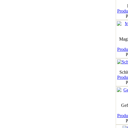
Produk
P
Magi
Produk
P
Schl
Produk
P
Gef
Produk
P