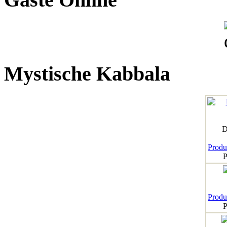
Mystische Kabbala
D
Produk
P
Produk
P