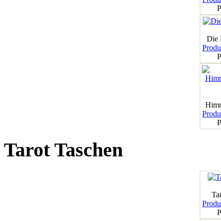
P
Die
Produk
P
Himm
Produk
P
Tarot Taschen
Tar
Produk
P