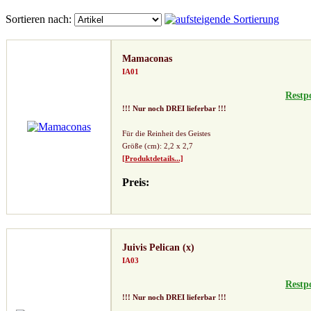
Sortieren nach:
Mamaconas
IA01
Restp
!!! Nur noch DREI lieferbar !!!
Für die Reinheit des Geistes
Größe (cm): 2,2 x 2,7
[Produktdetails...]
Preis:
Juivis Pelican (x)
IA03
Restp
!!! Nur noch DREI lieferbar !!!