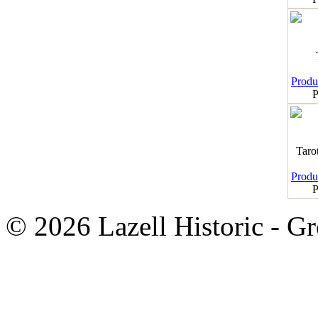
Produk
P
Taro
Produk
P
© 2026 Lazell Historic - G