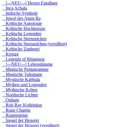
!---NEU---! Hexen Familiare
Inca Achala
Indische Symbole
Juwel des Atum Ra
Keltische Astrologie
Keltische Hochkreuze
Keltische Legenden
Keltische Sternzeichen
Keltische Sternzeichen (versilbert)
Keltische Zauberei
Kreuze
Legends of Rhiannon
!---NEU---! Lebensbäume
Magische Pentagramme
Magische Talismane
Mystische Kabbala
Mythen und Legenden
Mythische Kelten
Nordische Lichter
Ogham
Rob Ray Kollektion
Rune Charms
Runensteine
Siegel der Hexerei
Siegel der Hexerei (versilbert)