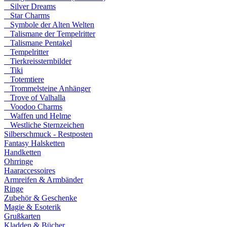
Silver Dreams
Star Charms
Symbole der Alten Welten
Talismane der Tempelritter
Talismane Pentakel
Tempelritter
Tierkreissternbilder
Tiki
Totemtiere
Trommelsteine Anhänger
Trove of Valhalla
Voodoo Charms
Waffen und Helme
Westliche Sternzeichen
Silberschmuck - Restposten
Fantasy Halsketten
Handketten
Ohrringe
Haaraccessoires
Armreifen & Armbänder
Ringe
Zubehör & Geschenke
Magie & Esoterik
Grußkarten
Kladden & Bücher