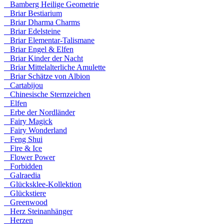
Bamberg Heilige Geometrie
Briar Bestiarium
Briar Dharma Charms
Briar Edelsteine
Briar Elementar-Talismane
Briar Engel & Elfen
Briar Kinder der Nacht
Briar Mittelalterliche Amulette
Briar Schätze von Albion
Cartabijou
Chinesische Sternzeichen
Elfen
Erbe der Nordländer
Fairy Magick
Fairy Wonderland
Feng Shui
Fire & Ice
Flower Power
Forbidden
Galraedia
Glücksklee-Kollektion
Glückstiere
Greenwood
Herz Steinanhänger
Herzen