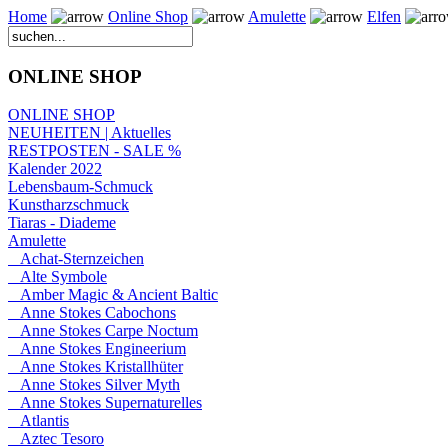
Home
Online Shop
Amulette
Elfen
ONLINE SHOP
ONLINE SHOP
NEUHEITEN | Aktuelles
RESTPOSTEN - SALE %
Kalender 2022
Lebensbaum-Schmuck
Kunstharzschmuck
Tiaras - Diademe
Amulette
Achat-Sternzeichen
Alte Symbole
Amber Magic & Ancient Baltic
Anne Stokes Cabochons
Anne Stokes Carpe Noctum
Anne Stokes Engineerium
Anne Stokes Kristallhüter
Anne Stokes Silver Myth
Anne Stokes Supernaturelles
Atlantis
Aztec Tesoro