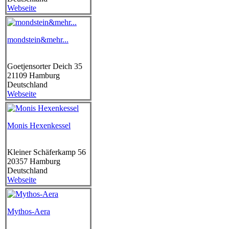
Webseite
mondstein&mehr...
Goetjensorter Deich 35
21109
Hamburg
Deutschland
Webseite
Monis Hexenkessel
Kleiner Schäferkamp 56
20357
Hamburg
Deutschland
Webseite
Mythos-Aera