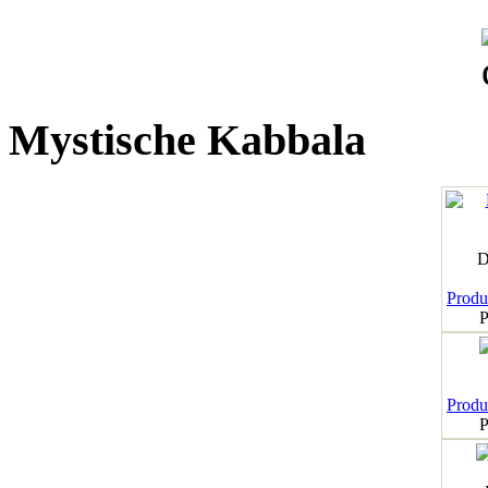
Mystische Kabbala
D
Produk
P
Produk
P