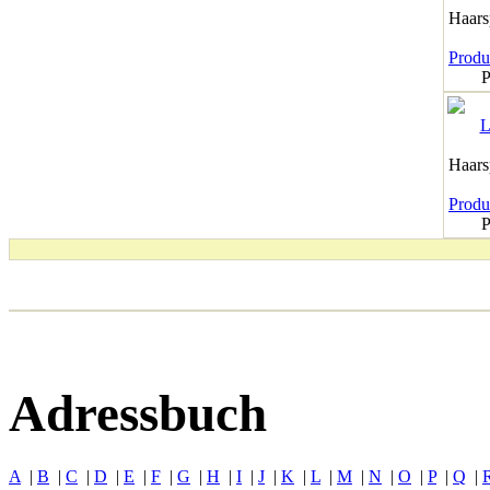
Haar
Produk
P
Haar
Produk
P
Adressbuch
A
|
B
|
C
|
D
|
E
|
F
|
G
|
H
|
I
|
J
|
K
|
L
|
M
|
N
|
O
|
P
|
Q
|