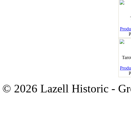
Produk
P
Taro
Produk
P
© 2026 Lazell Historic - G