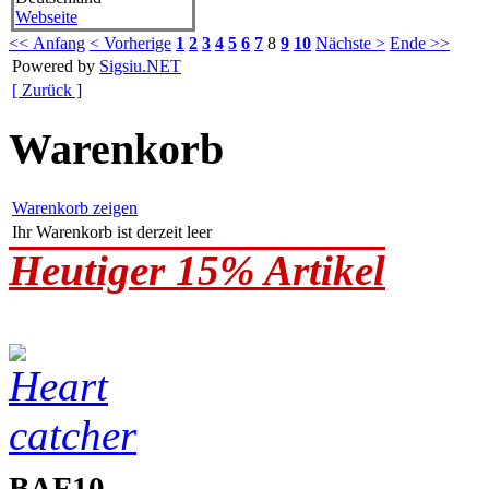
Webseite
<< Anfang
< Vorherige
1
2
3
4
5
6
7
8
9
10
Nächste >
Ende >>
Powered by
Sigsiu.NET
[ Zurück ]
Warenkorb
Warenkorb zeigen
Ihr Warenkorb ist derzeit leer
Heutiger 15% Artikel
BAF10