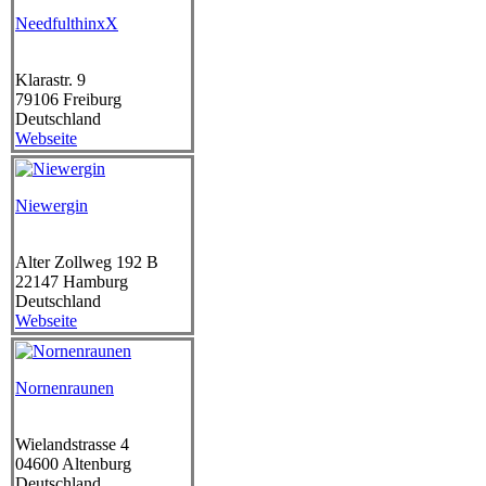
NeedfulthinxX
Klarastr. 9
79106
Freiburg
Deutschland
Webseite
Niewergin
Alter Zollweg 192 B
22147
Hamburg
Deutschland
Webseite
Nornenraunen
Wielandstrasse 4
04600
Altenburg
Deutschland