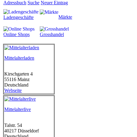
Adressbuch
Suche
Neuer Eintrag
Märkte
Ladengeschäfte
Online Shops
Grosshandel
Mittelalterladen
Kirschgarten 4
55116
Mainz
Deutschland
Webseite
Mittelalterlive
Talstr. 54
40217
Düsseldorf
Deutschland