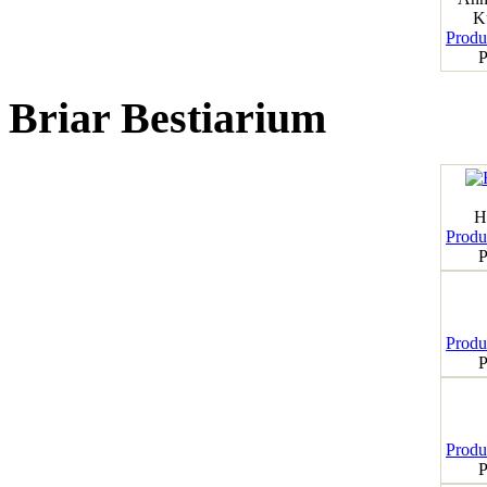
K
Produk
P
Briar Bestiarium
H
Produk
P
Produk
P
Produk
P