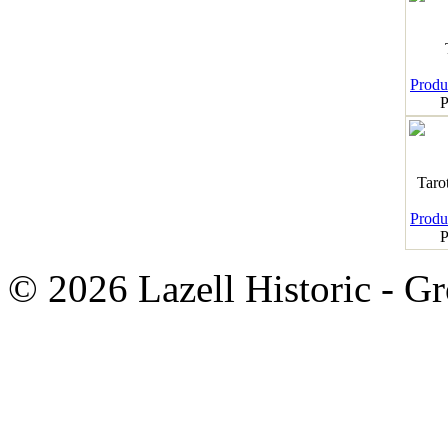
Produk
P
Taro
Produk
P
© 2026 Lazell Historic - G