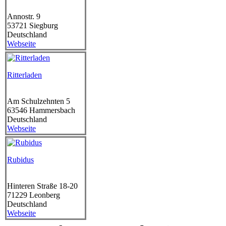
Annostr. 9
53721
Siegburg
Deutschland
Webseite
Ritterladen
Am Schulzehnten 5
63546
Hammersbach
Deutschland
Webseite
Rubidus
Hinteren Straße 18-20
71229
Leonberg
Deutschland
Webseite