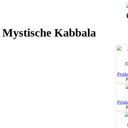
Mystische Kabbala
D
Produk
P
Produk
P