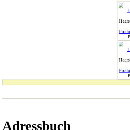
Haar
Produk
P
Haar
Produk
P
Adressbuch