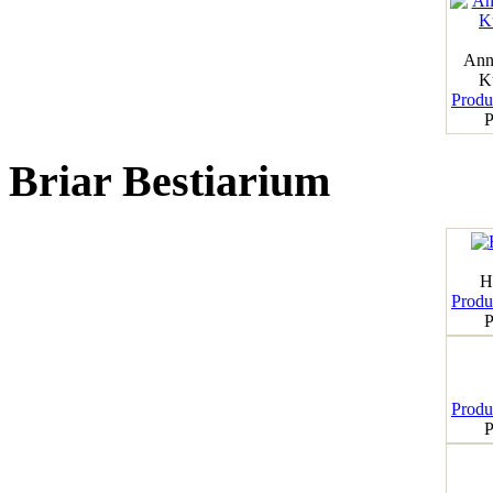
Ann
K
Produk
P
Briar Bestiarium
H
Produk
P
Produk
P