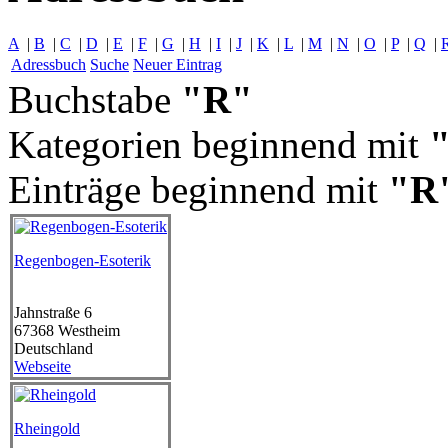
A
|
B
|
C
|
D
|
E
|
F
|
G
|
H
|
I
|
J
|
K
|
L
|
M
|
N
|
O
|
P
|
Q
|
Adressbuch
Suche
Neuer Eintrag
Buchstabe
"R"
Kategorien beginnend mit
Einträge beginnend mit
"R
Regenbogen-Esoterik
Jahnstraße 6
67368
Westheim
Deutschland
Webseite
Rheingold