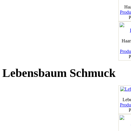
Haa
Produk
P
Haar
Produk
P
Lebensbaum Schmuck
Leb
Produk
P