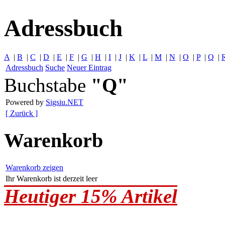
Adressbuch
A
|
B
|
C
|
D
|
E
|
F
|
G
|
H
|
I
|
J
|
K
|
L
|
M
|
N
|
O
|
P
|
Q
|
Adressbuch
Suche
Neuer Eintrag
Buchstabe
"Q"
Powered by
Sigsiu.NET
[ Zurück ]
Warenkorb
Warenkorb zeigen
Ihr Warenkorb ist derzeit leer
Heutiger 15% Artikel