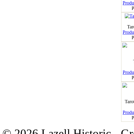
Produk
P
Tar
Produk
P
Produk
P
Taro
Produk
P
© 2026 Lazell Historic - G