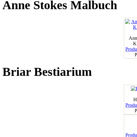
Anne Stokes Malbuch
Ann
K
Produk
P
Briar Bestiarium
H
Produk
P
Produk