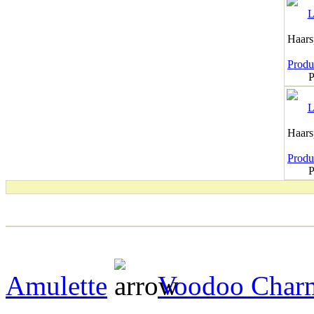
Haar
Produk
P
Haar
Produk
P
Amulette
Voodoo Char