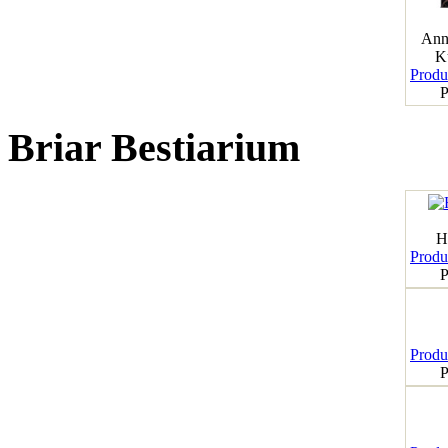
Ann
K
Produk
P
Briar Bestiarium
H
Produk
P
Produk
P