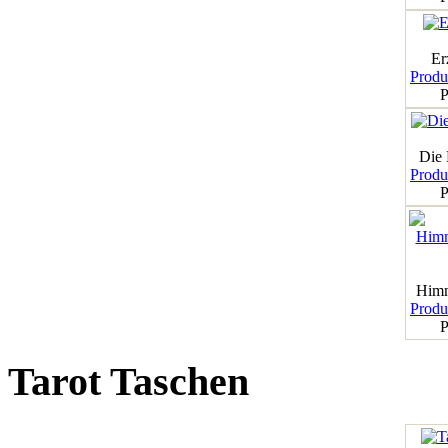
Er
Produk
P
Die
Produk
P
Himm
Produk
P
Tarot Taschen