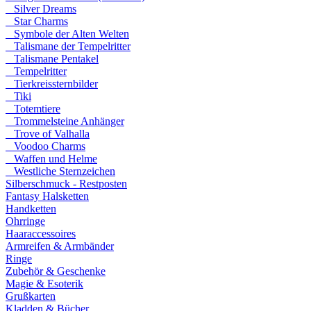
Silver Dreams
Star Charms
Symbole der Alten Welten
Talismane der Tempelritter
Talismane Pentakel
Tempelritter
Tierkreissternbilder
Tiki
Totemtiere
Trommelsteine Anhänger
Trove of Valhalla
Voodoo Charms
Waffen und Helme
Westliche Sternzeichen
Silberschmuck - Restposten
Fantasy Halsketten
Handketten
Ohrringe
Haaraccessoires
Armreifen & Armbänder
Ringe
Zubehör & Geschenke
Magie & Esoterik
Grußkarten
Kladden & Bücher