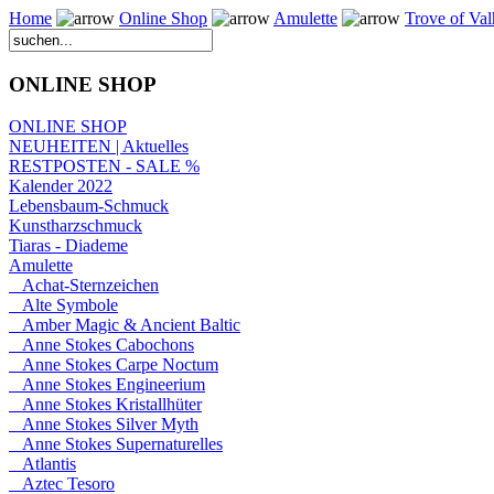
Home
Online Shop
Amulette
Trove of Val
ONLINE SHOP
ONLINE SHOP
NEUHEITEN | Aktuelles
RESTPOSTEN - SALE %
Kalender 2022
Lebensbaum-Schmuck
Kunstharzschmuck
Tiaras - Diademe
Amulette
Achat-Sternzeichen
Alte Symbole
Amber Magic & Ancient Baltic
Anne Stokes Cabochons
Anne Stokes Carpe Noctum
Anne Stokes Engineerium
Anne Stokes Kristallhüter
Anne Stokes Silver Myth
Anne Stokes Supernaturelles
Atlantis
Aztec Tesoro