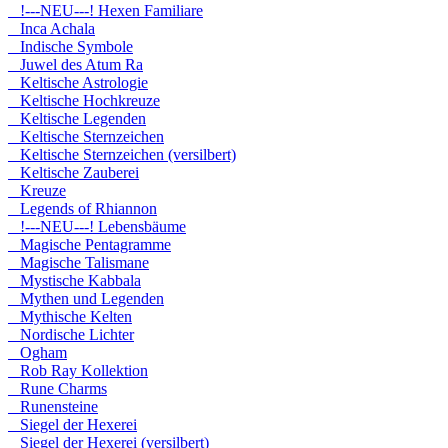
!---NEU---! Hexen Familiare
Inca Achala
Indische Symbole
Juwel des Atum Ra
Keltische Astrologie
Keltische Hochkreuze
Keltische Legenden
Keltische Sternzeichen
Keltische Sternzeichen (versilbert)
Keltische Zauberei
Kreuze
Legends of Rhiannon
!---NEU---! Lebensbäume
Magische Pentagramme
Magische Talismane
Mystische Kabbala
Mythen und Legenden
Mythische Kelten
Nordische Lichter
Ogham
Rob Ray Kollektion
Rune Charms
Runensteine
Siegel der Hexerei
Siegel der Hexerei (versilbert)