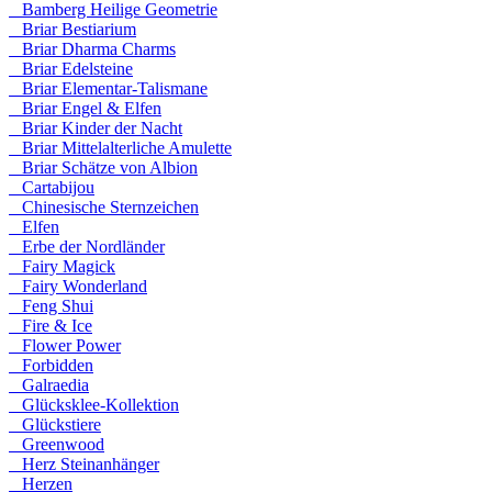
Bamberg Heilige Geometrie
Briar Bestiarium
Briar Dharma Charms
Briar Edelsteine
Briar Elementar-Talismane
Briar Engel & Elfen
Briar Kinder der Nacht
Briar Mittelalterliche Amulette
Briar Schätze von Albion
Cartabijou
Chinesische Sternzeichen
Elfen
Erbe der Nordländer
Fairy Magick
Fairy Wonderland
Feng Shui
Fire & Ice
Flower Power
Forbidden
Galraedia
Glücksklee-Kollektion
Glückstiere
Greenwood
Herz Steinanhänger
Herzen