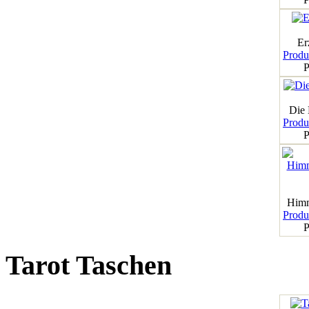
Er
Produk
P
Die
Produk
P
Himm
Produk
P
Tarot Taschen