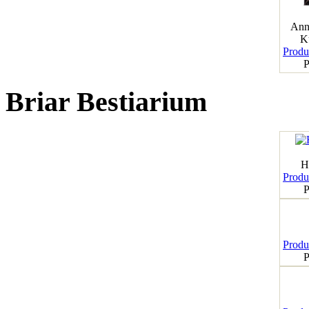
Ann
K
Produk
P
Briar Bestiarium
H
Produk
P
Produk
P