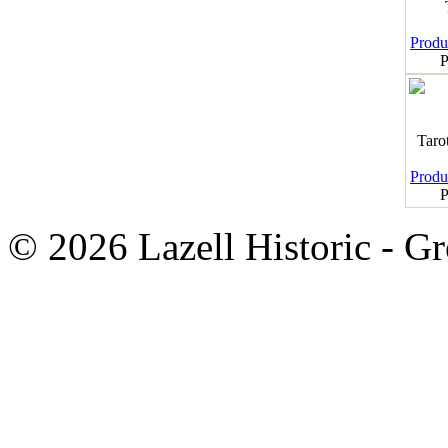
Produk
P
Taro
Produk
P
© 2026 Lazell Historic - G