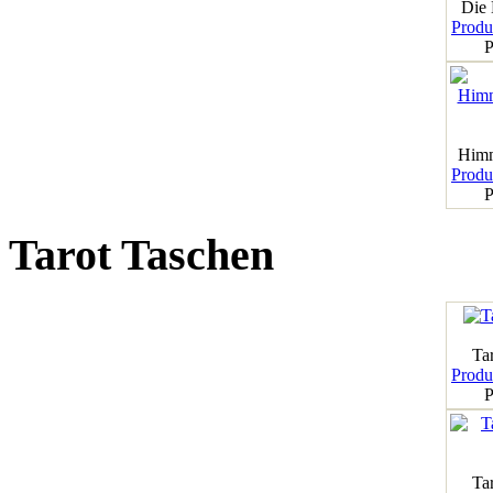
Die
Produk
P
Himm
Produk
P
Tarot Taschen
Tar
Produk
P
Ta