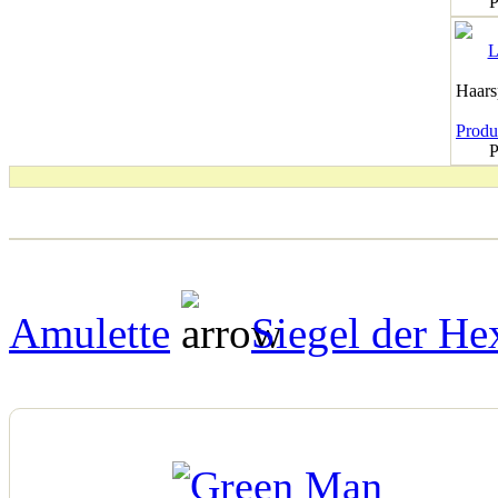
P
Haar
Produk
P
Amulette
Siegel der He