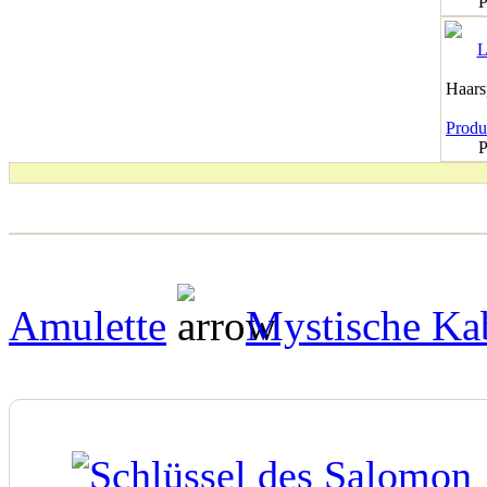
P
Haar
Produk
P
Amulette
Mystische Ka