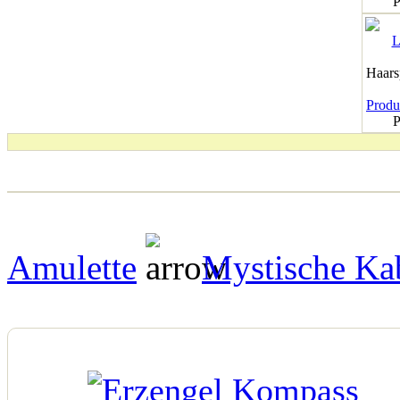
P
Haar
Produk
P
Amulette
Mystische Ka