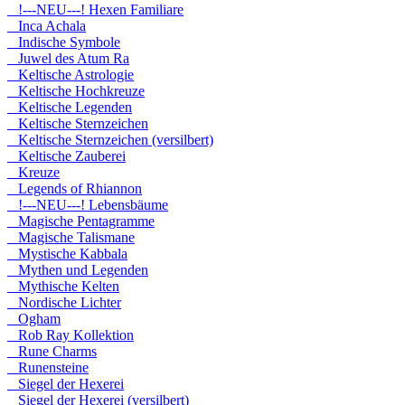
!---NEU---! Hexen Familiare
Inca Achala
Indische Symbole
Juwel des Atum Ra
Keltische Astrologie
Keltische Hochkreuze
Keltische Legenden
Keltische Sternzeichen
Keltische Sternzeichen (versilbert)
Keltische Zauberei
Kreuze
Legends of Rhiannon
!---NEU---! Lebensbäume
Magische Pentagramme
Magische Talismane
Mystische Kabbala
Mythen und Legenden
Mythische Kelten
Nordische Lichter
Ogham
Rob Ray Kollektion
Rune Charms
Runensteine
Siegel der Hexerei
Siegel der Hexerei (versilbert)