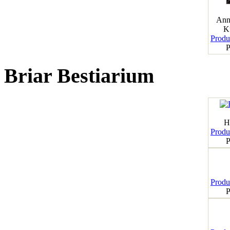
Ann
K
Produk
P
Briar Bestiarium
H
Produk
P
Produk
P