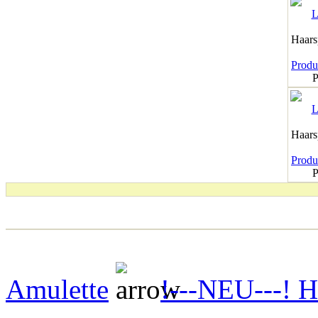
Haar
Produk
P
Haar
Produk
P
Amulette
!---NEU---! H