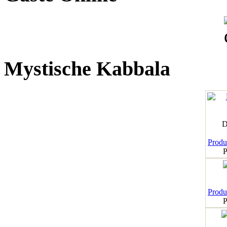
Mystische Kabbala
D
Produk
P
Produk
P