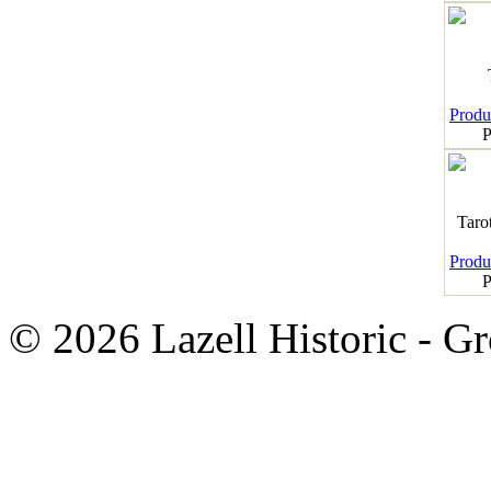
Produk
P
Taro
Produk
P
© 2026 Lazell Historic - G