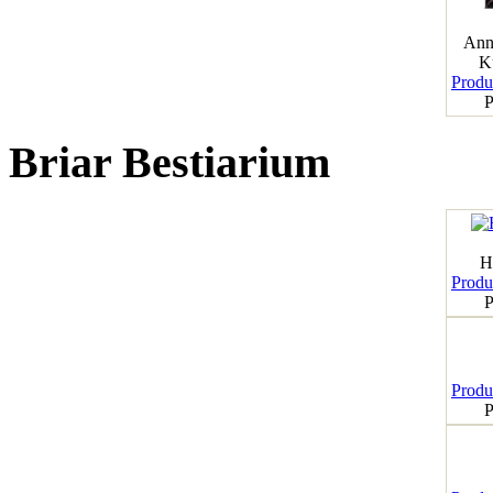
Ann
K
Produk
P
Briar Bestiarium
H
Produk
P
Produk
P