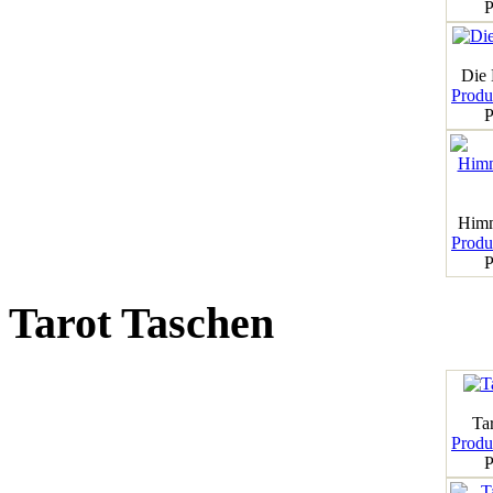
P
Die
Produk
P
Himm
Produk
P
Tarot Taschen
Tar
Produk
P