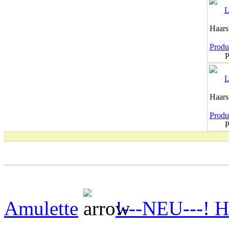
Haar
Produk
P
Haar
Produk
P
Amulette
!---NEU---! H