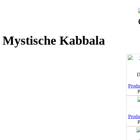
Mystische Kabbala
D
Produk
P
Produk
P