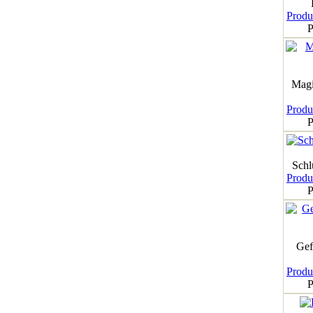
Produk
P
Magi
Produk
P
Schl
Produk
P
Gef
Produk
P