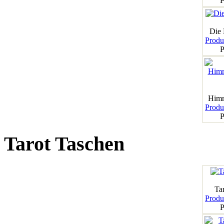
P
Die
Produk
P
Himm
Produk
P
Tarot Taschen
Tar
Produk
P