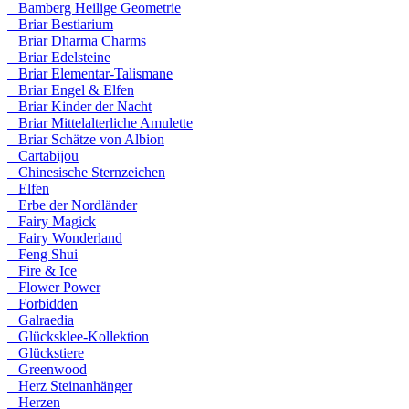
Bamberg Heilige Geometrie
Briar Bestiarium
Briar Dharma Charms
Briar Edelsteine
Briar Elementar-Talismane
Briar Engel & Elfen
Briar Kinder der Nacht
Briar Mittelalterliche Amulette
Briar Schätze von Albion
Cartabijou
Chinesische Sternzeichen
Elfen
Erbe der Nordländer
Fairy Magick
Fairy Wonderland
Feng Shui
Fire & Ice
Flower Power
Forbidden
Galraedia
Glücksklee-Kollektion
Glückstiere
Greenwood
Herz Steinanhänger
Herzen