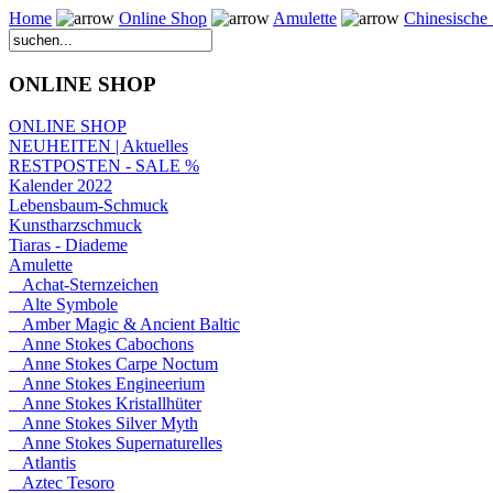
Home
Online Shop
Amulette
Chinesische 
ONLINE SHOP
ONLINE SHOP
NEUHEITEN | Aktuelles
RESTPOSTEN - SALE %
Kalender 2022
Lebensbaum-Schmuck
Kunstharzschmuck
Tiaras - Diademe
Amulette
Achat-Sternzeichen
Alte Symbole
Amber Magic & Ancient Baltic
Anne Stokes Cabochons
Anne Stokes Carpe Noctum
Anne Stokes Engineerium
Anne Stokes Kristallhüter
Anne Stokes Silver Myth
Anne Stokes Supernaturelles
Atlantis
Aztec Tesoro