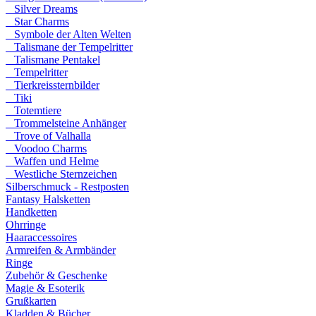
Silver Dreams
Star Charms
Symbole der Alten Welten
Talismane der Tempelritter
Talismane Pentakel
Tempelritter
Tierkreissternbilder
Tiki
Totemtiere
Trommelsteine Anhänger
Trove of Valhalla
Voodoo Charms
Waffen und Helme
Westliche Sternzeichen
Silberschmuck - Restposten
Fantasy Halsketten
Handketten
Ohrringe
Haaraccessoires
Armreifen & Armbänder
Ringe
Zubehör & Geschenke
Magie & Esoterik
Grußkarten
Kladden & Bücher