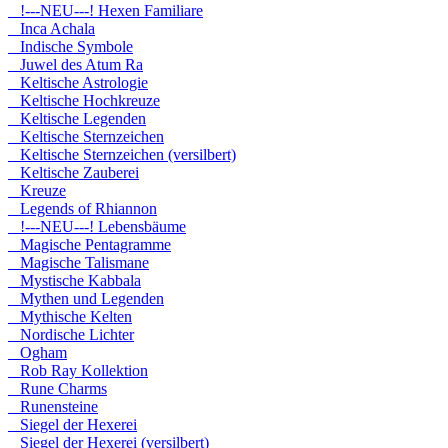
!---NEU---! Hexen Familiare
Inca Achala
Indische Symbole
Juwel des Atum Ra
Keltische Astrologie
Keltische Hochkreuze
Keltische Legenden
Keltische Sternzeichen
Keltische Sternzeichen (versilbert)
Keltische Zauberei
Kreuze
Legends of Rhiannon
!---NEU---! Lebensbäume
Magische Pentagramme
Magische Talismane
Mystische Kabbala
Mythen und Legenden
Mythische Kelten
Nordische Lichter
Ogham
Rob Ray Kollektion
Rune Charms
Runensteine
Siegel der Hexerei
Siegel der Hexerei (versilbert)