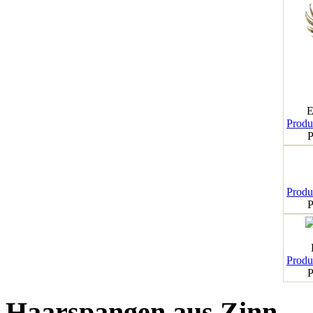
E
Produk
P
Produk
P
Produk
P
Haarspangen aus Zinn