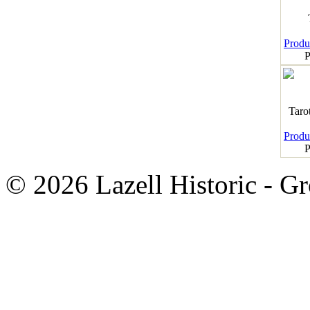
Produk
P
Taro
Produk
P
© 2026 Lazell Historic - G