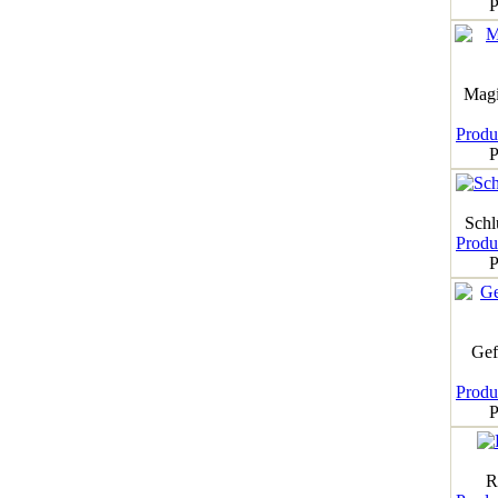
P
Magi
Produk
P
Schl
Produk
P
Gef
Produk
P
R