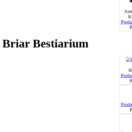
Ann
K
Produk
P
Briar Bestiarium
H
Produk
P
Produk
P