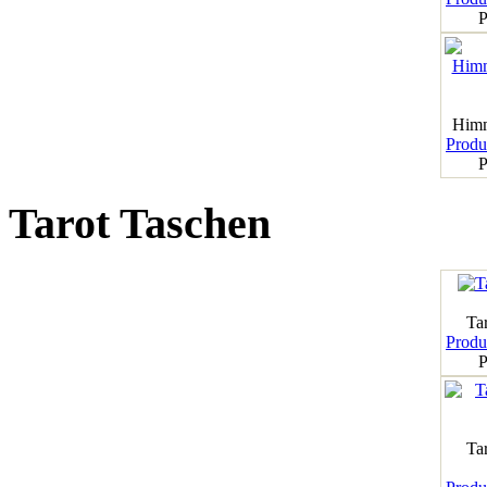
P
Himm
Produk
P
Tarot Taschen
Tar
Produk
P
Ta