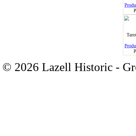
Produk
P
Taro
Produk
P
© 2026 Lazell Historic - G