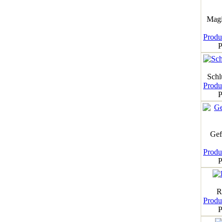
Magi
Produk
P
Schl
Produk
P
Gef
Produk
P
R
Produk
P