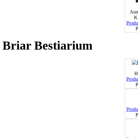
Ann
K
Produk
P
Briar Bestiarium
H
Produk
P
Produk
P