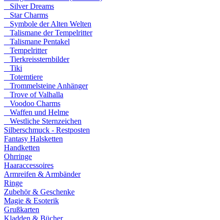
Silver Dreams
Star Charms
Symbole der Alten Welten
Talismane der Tempelritter
Talismane Pentakel
Tempelritter
Tierkreissternbilder
Tiki
Totemtiere
Trommelsteine Anhänger
Trove of Valhalla
Voodoo Charms
Waffen und Helme
Westliche Sternzeichen
Silberschmuck - Restposten
Fantasy Halsketten
Handketten
Ohrringe
Haaraccessoires
Armreifen & Armbänder
Ringe
Zubehör & Geschenke
Magie & Esoterik
Grußkarten
Kladden & Bücher