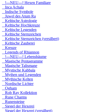
!---NEU---! Hexen Familiare
Inca Achala
Indische Symbole
Juwel des Atum Ra
Keltische Astrologie
Keltische Hochkreuze
Keltische Legenden
Keltische Sternzeichen
Keltische Sternzeichen (versilbert)
Keltische Zauberei
Kreuze
Legends of Rhiannon
!---NEU---! Lebensbäume
Magische Pentagramme
Magische Talismane
Mystische Kabbala
Mythen und Legenden
Mythische Kelten
Nordische Lichter
Ogham
Rob Ray Kollektion
Rune Charms
Runensteine
Siegel der Hexerei
Siegel der Hexerei (versilbert)