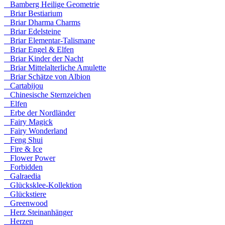
Bamberg Heilige Geometrie
Briar Bestiarium
Briar Dharma Charms
Briar Edelsteine
Briar Elementar-Talismane
Briar Engel & Elfen
Briar Kinder der Nacht
Briar Mittelalterliche Amulette
Briar Schätze von Albion
Cartabijou
Chinesische Sternzeichen
Elfen
Erbe der Nordländer
Fairy Magick
Fairy Wonderland
Feng Shui
Fire & Ice
Flower Power
Forbidden
Galraedia
Glücksklee-Kollektion
Glückstiere
Greenwood
Herz Steinanhänger
Herzen