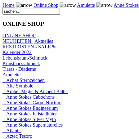
Home
Online Shop
Amulette
Anne Stokes 
ONLINE SHOP
ONLINE SHOP
NEUHEITEN | Aktuelles
RESTPOSTEN - SALE %
Kalender 2022
Lebensbaum-Schmuck
Kunstharzschmuck
Tiaras - Diademe
Amulette
Achat-Sternzeichen
Alte Symbole
Amber Magic & Ancient Baltic
Anne Stokes Cabochons
Anne Stokes Carpe Noctum
Anne Stokes Engineerium
Anne Stokes Kristallhüter
Anne Stokes Silver Myth
Anne Stokes Supernaturelles
Atlantis
Aztec Tesoro