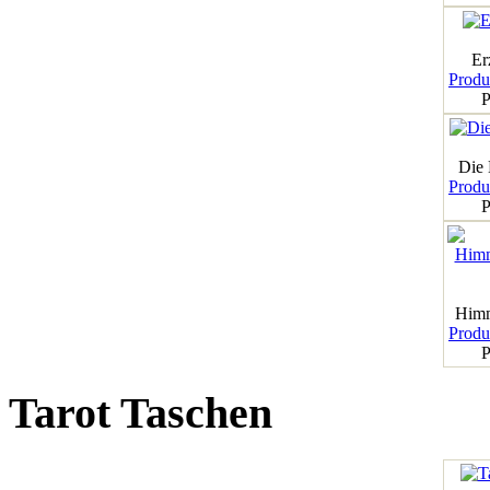
Er
Produk
P
Die
Produk
P
Himm
Produk
P
Tarot Taschen