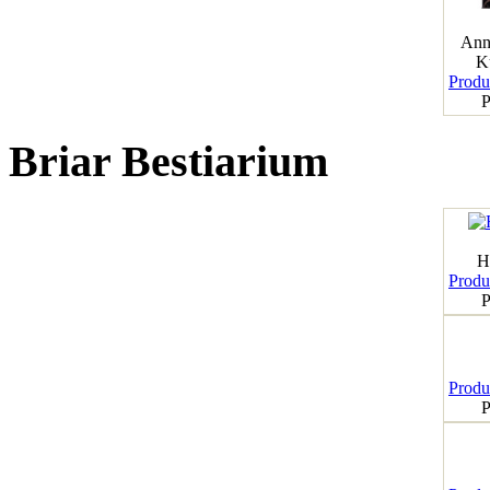
Ann
K
Produk
P
Briar Bestiarium
H
Produk
P
Produk
P