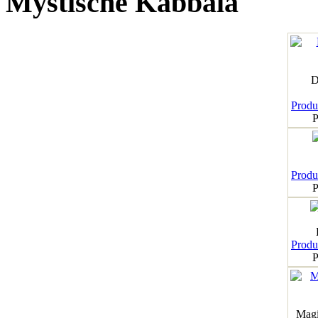
Mystische Kabbala
D
Produk
P
Produk
P
Produk
P
Magi