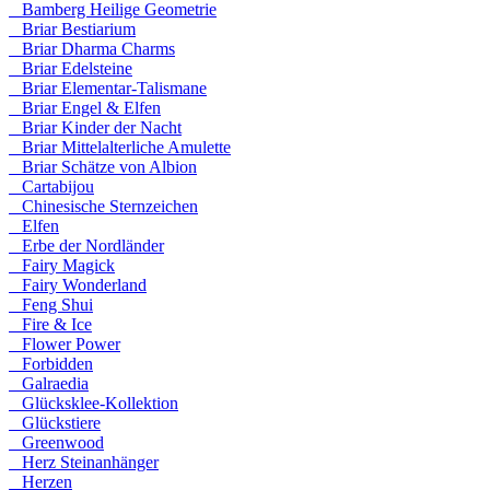
Bamberg Heilige Geometrie
Briar Bestiarium
Briar Dharma Charms
Briar Edelsteine
Briar Elementar-Talismane
Briar Engel & Elfen
Briar Kinder der Nacht
Briar Mittelalterliche Amulette
Briar Schätze von Albion
Cartabijou
Chinesische Sternzeichen
Elfen
Erbe der Nordländer
Fairy Magick
Fairy Wonderland
Feng Shui
Fire & Ice
Flower Power
Forbidden
Galraedia
Glücksklee-Kollektion
Glückstiere
Greenwood
Herz Steinanhänger
Herzen