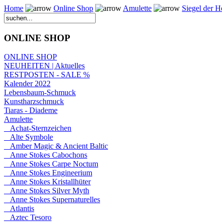
Home
Online Shop
Amulette
Siegel der He
ONLINE SHOP
ONLINE SHOP
NEUHEITEN | Aktuelles
RESTPOSTEN - SALE %
Kalender 2022
Lebensbaum-Schmuck
Kunstharzschmuck
Tiaras - Diademe
Amulette
Achat-Sternzeichen
Alte Symbole
Amber Magic & Ancient Baltic
Anne Stokes Cabochons
Anne Stokes Carpe Noctum
Anne Stokes Engineerium
Anne Stokes Kristallhüter
Anne Stokes Silver Myth
Anne Stokes Supernaturelles
Atlantis
Aztec Tesoro