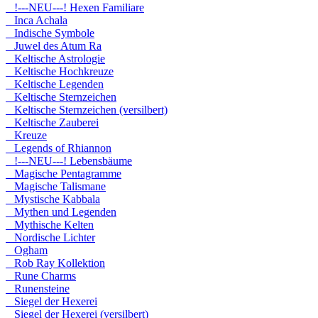
!---NEU---! Hexen Familiare
Inca Achala
Indische Symbole
Juwel des Atum Ra
Keltische Astrologie
Keltische Hochkreuze
Keltische Legenden
Keltische Sternzeichen
Keltische Sternzeichen (versilbert)
Keltische Zauberei
Kreuze
Legends of Rhiannon
!---NEU---! Lebensbäume
Magische Pentagramme
Magische Talismane
Mystische Kabbala
Mythen und Legenden
Mythische Kelten
Nordische Lichter
Ogham
Rob Ray Kollektion
Rune Charms
Runensteine
Siegel der Hexerei
Siegel der Hexerei (versilbert)