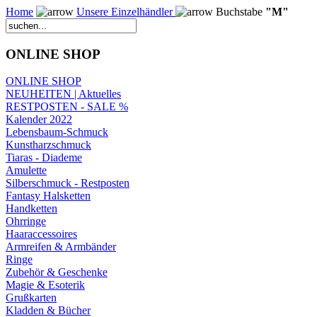
Home
Unsere Einzelhändler
Buchstabe
"M"
ONLINE SHOP
ONLINE SHOP
NEUHEITEN | Aktuelles
RESTPOSTEN - SALE %
Kalender 2022
Lebensbaum-Schmuck
Kunstharzschmuck
Tiaras - Diademe
Amulette
Silberschmuck - Restposten
Fantasy Halsketten
Handketten
Ohrringe
Haaraccessoires
Armreifen & Armbänder
Ringe
Zubehör & Geschenke
Magie & Esoterik
Grußkarten
Kladden & Bücher