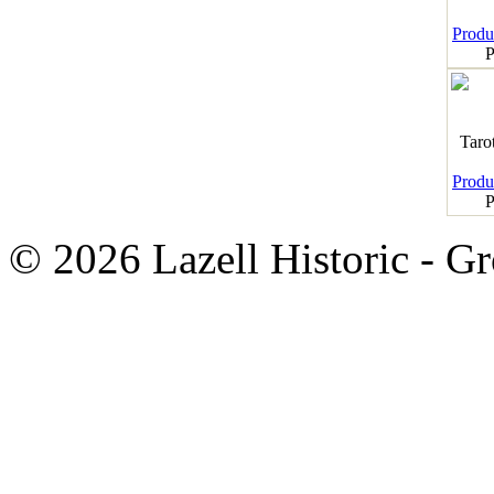
Produk
P
Taro
Produk
P
© 2026 Lazell Historic - G