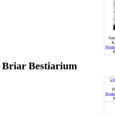
Ann
K
Produk
P
Briar Bestiarium
H
Produk
P