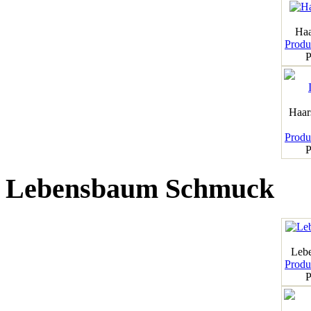
Haa
Produk
P
Haar
Produk
P
Lebensbaum Schmuck
Leb
Produk
P