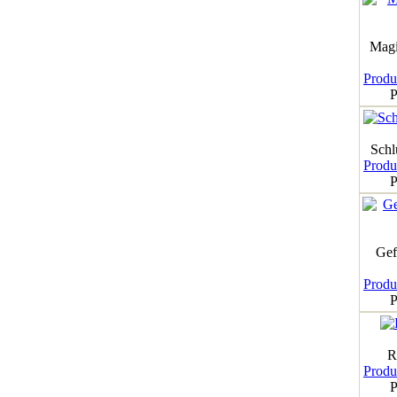
Magi
Produk
P
Schl
Produk
P
Gef
Produk
P
R
Produk
P