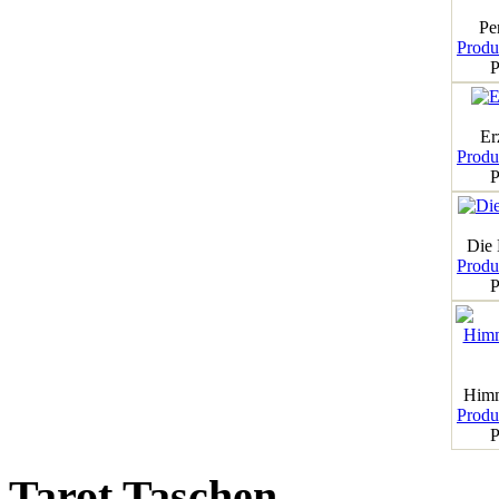
Pe
Produk
P
Er
Produk
P
Die
Produk
P
Himm
Produk
P
Tarot Taschen