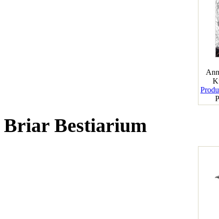
Ann
K
Produk
P
Briar Bestiarium