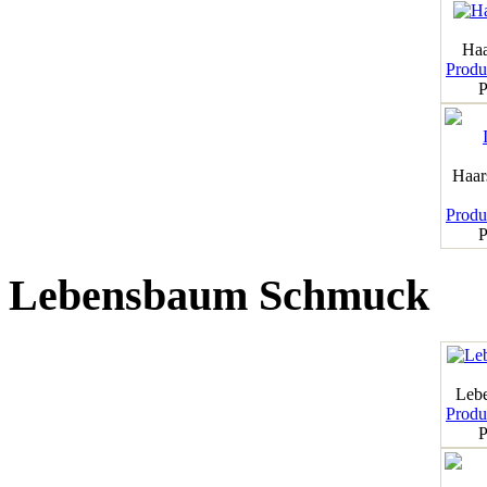
Haa
Produk
P
Haar
Produk
P
Lebensbaum Schmuck
Leb
Produk
P