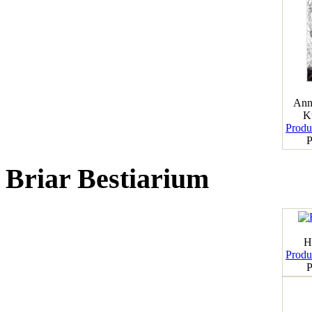
Ann
K
Produk
P
Briar Bestiarium
H
Produk
P