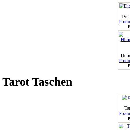
Die
Produk
P
Himm
Produk
P
Tarot Taschen
Tar
Produk
P