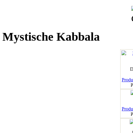
Mystische Kabbala
D
Produk
P
Produk
P