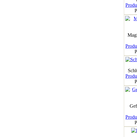
Produk
P
Magi
Produk
P
Schl
Produk
P
Gef
Produk
P