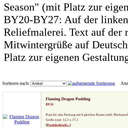
Season" (mit Platz zur eige
BY20-BY27: Auf der linken i
Reliefmalerei. Text auf der 
Mitwintergrüße auf Deutsch
Platz zur eigenen Gestaltung
Sortieren nach:
Anze
Flaming Dragon Pudding
BY16
Preis für eine Packung mit 6 gleichen Karten (inkl. Briefumsc
Größe (cm): 12,1 x 17,1
[Produktdetails...]