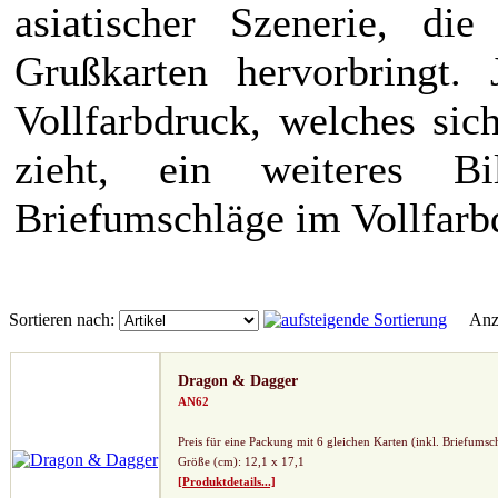
asiatischer Szenerie, di
Grußkarten hervorbringt.
Vollfarbdruck, welches sic
zieht, ein weiteres B
Briefumschläge im Vollfarb
Sortieren nach:
Anze
Dragon & Dagger
AN62
Preis für eine Packung mit 6 gleichen Karten (inkl. Briefumsc
Größe (cm): 12,1 x 17,1
[Produktdetails...]