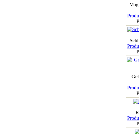
Magi
Produk
P
Schl
Produk
P
Gef
Produk
P
R
Produk
P