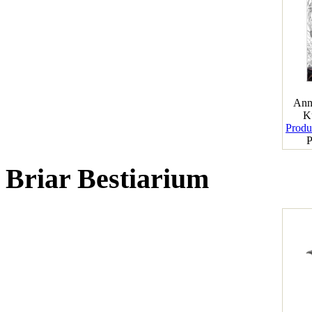
Ann
K
Produk
P
Briar Bestiarium