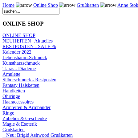
Home
Online Shop
Grußkarten
Anne Stok
ONLINE SHOP
ONLINE SHOP
NEUHEITEN | Aktuelles
RESTPOSTEN - SALE %
Kalender 2022
Lebensbaum-Schmuck
Kunstharzschmuck
Tiaras - Diademe
Amulette
Silberschmuck - Restposten
Fantasy Halsketten
Handketten
Ohrringe
Haaraccessoires
Armreifen & Armbänder
Ringe
Zubehör & Geschenke
Magie & Esoterik
Grußkarten
Neu: Brigid Ashwood Grußkarten