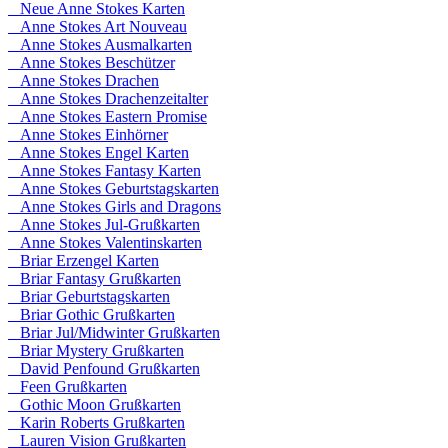
Neue Anne Stokes Karten
Anne Stokes Art Nouveau
Anne Stokes Ausmalkarten
Anne Stokes Beschützer
Anne Stokes Drachen
Anne Stokes Drachenzeitalter
Anne Stokes Eastern Promise
Anne Stokes Einhörner
Anne Stokes Engel Karten
Anne Stokes Fantasy Karten
Anne Stokes Geburtstagskarten
Anne Stokes Girls and Dragons
Anne Stokes Jul-Grußkarten
Anne Stokes Valentinskarten
Briar Erzengel Karten
Briar Fantasy Grußkarten
Briar Geburtstagskarten
Briar Gothic Grußkarten
Briar Jul/Midwinter Grußkarten
Briar Mystery Grußkarten
David Penfound Grußkarten
Feen Grußkarten
Gothic Moon Grußkarten
Karin Roberts Grußkarten
Lauren Vision Grußkarten