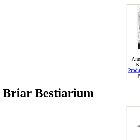
Ann
K
Produk
P
Briar Bestiarium