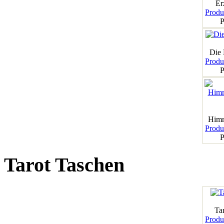
Er
Produk
P
Die
Produk
P
Himm
Produk
P
Tarot Taschen
Tar
Produk