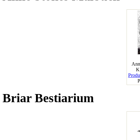
Ann
K
Produk
P
Briar Bestiarium