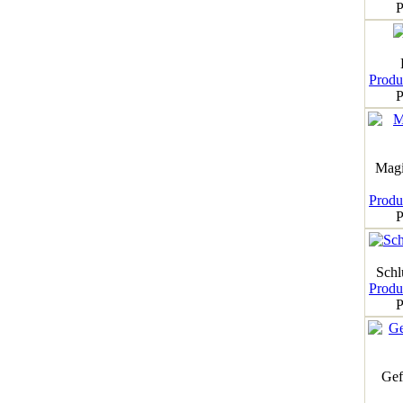
P
Produk
P
Magi
Produk
P
Schl
Produk
P
Gef