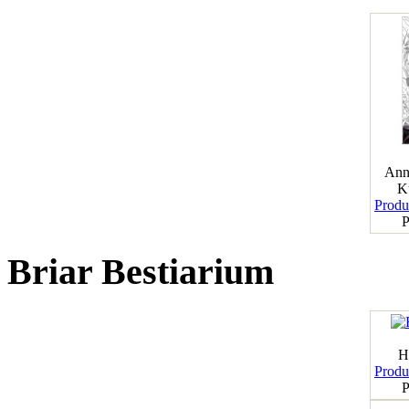
Ann
K
Produk
P
Briar Bestiarium
H
Produk
P