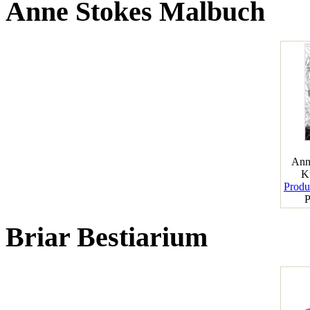
Anne Stokes Malbuch
Ann
K
Produk
P
Briar Bestiarium