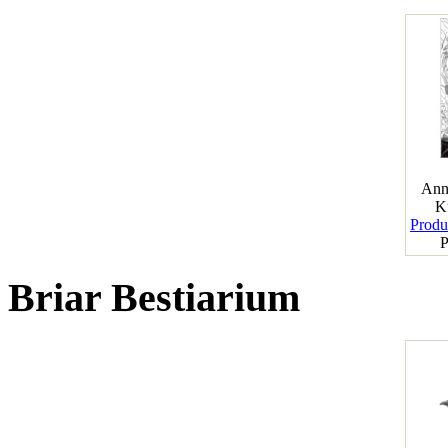
Ann
K
Produk
P
Briar Bestiarium